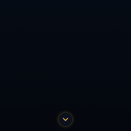
队必须在开局阶段控制失分，避免拖入高强度对抗的模
式。
结语
这场三人篮球亚洲杯半决赛无疑将是一场精彩绝伦的比
赛。中国与澳大利亚的对决不仅关乎胜负，更彰显了两
队在国际篮球舞台上的成长与能力。无论最终结果如
何，这场比赛都值得被铭记。
上一篇 : 昙花十现激战欧陆，萨拉赫数据称霸
助力利物浦三冠梦
下一篇 : C罗谈沙特足球：欧洲误解其发展只靠
砸钱
友情链接：
杏彩网站
甘肃省临夏回族自治州东乡族自治县汪集乡
0871-5613361
Copyright 2024
杏彩网站-登录平台
All Rights by
杏彩网站